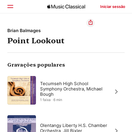
Iniciar sessão
Início
Brian Balmages
Point Lookout
Explorar
Buscar
Gravações populares
Tecumseh High School
Symphony Orchestra, Michael
Bough
1 faixa · 6 min
Olentangy Liberty H.S. Chamber
Orchestra, Jill Bixler