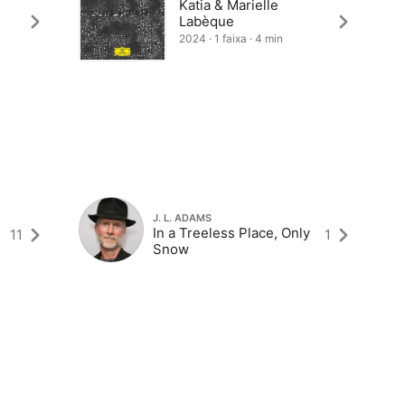
Katia & Marielle
Labèque
2024 · 1 faixa · 4 min
J. L. ADAMS
In a Treeless Place, Only
11
1
Snow