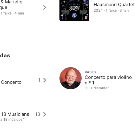
 & Marielle
Hausmann Quartet
que
2024 · 1 faixa · 6 min
1 faixa · 4 min
adas
VASKS
Concerto para violino
1
 Concerto
n.º 1
“Luz distante”
 18 Musicians
13
a 18 músicos”