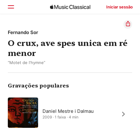
Iniciar sessão
Início
Fernando Sor
O crux, ave spes unica em ré
Explorar
menor
Buscar
“Motet de l'hymne”
Gravações populares
Daniel Mestre i Dalmau
2009 · 1 faixa · 4 min