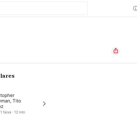
lares
stopher
man, Tito
oz
1 faixa · 12 min