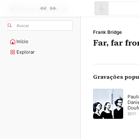
Buscar
Frank Bridge
Far, far fr
Início
Explorar
Gravações popu
Paul
Danie
Douf
2011 · 