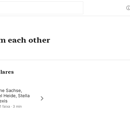
om each other
lares
ine Sachse,
l Heide, Stella
exis
1 faixa · 3 min