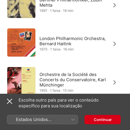
Mehta
1997 · 1 faixa · 16 min
London Philharmonic Orchestra,
Bernard Haitink
1970 · 1 faixa · 16 min
Orchestre de la Société des
Concerts du Conservatoire, Karl
Münchinger
1955 · 1 faixa · 15 min
Escolha outro país para ver o conteúdo
específico para sua localização
Filarmônica de Viena, Christoph
Estados Unidos
Continuar
Eschenbach
(Português Brasil)
2014 · 1 faixa · 15 min