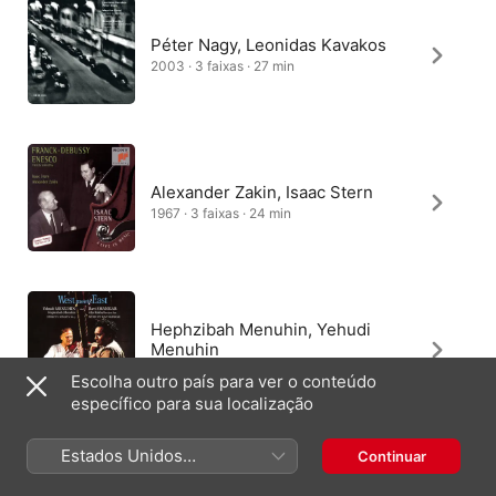
Péter Nagy, Leonidas Kavakos
2003 · 3 faixas · 27 min
Alexander Zakin, Isaac Stern
1967 · 3 faixas · 24 min
Hephzibah Menuhin, Yehudi
Menuhin
1966 · 3 faixas · 23 min
Escolha outro país para ver o conteúdo
específico para sua localização
Estados Unidos
Continuar
Romain Deschamps, Chilly
(Português Brasil)