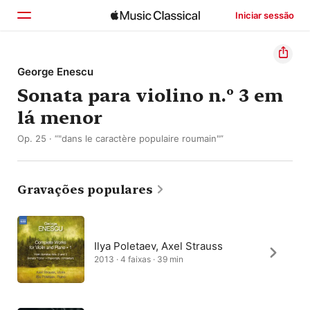
Iniciar sessão
Início
George Enescu
Sonata para violino n.º 3 em
Explorar
lá menor
Buscar
Op. 25 · “"dans le caractère populaire roumain"”
Gravações populares
Ilya Poletaev, Axel Strauss
2013 · 4 faixas · 39 min