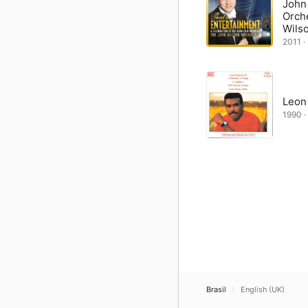
John
Orch
Wils
2011 · 
Leon
1990 · 
Brasil
English (UK)