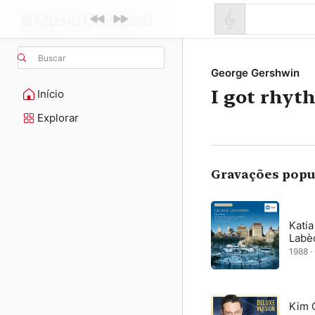
Buscar
George Gershwin
I got rhyt
Início
Explorar
Gravações popu
Katia
Labè
1988 · 
Kim 