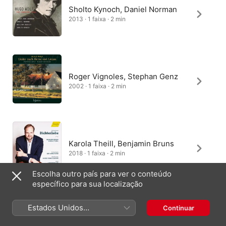
Sholto Kynoch, Daniel Norman
2013 · 1 faixa · 2 min
Roger Vignoles, Stephan Genz
2002 · 1 faixa · 2 min
Karola Theill, Benjamin Bruns
2018 · 1 faixa · 2 min
Escolha outro país para ver o conteúdo
específico para sua localização
Estados Unidos
Continuar
Dido Keuning, Nico van der Meel
(Português Brasil)
2014 · 1 faixa · 2 min