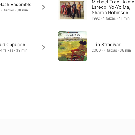
Michael Tree, Jaime
Nash Ensemble
Laredo, Yo-Yo Ma,
 4 faixas · 38 min
Sharon Robinson,
Isaac Stern
1992 · 4 faixas · 41 min
ud Capuçon
Trio Stradivari
 4 faixas · 39 min
2000 · 4 faixas · 38 min