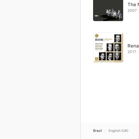
The 
2007 ·
Rena
2017 ·
Brasil
English (UK)