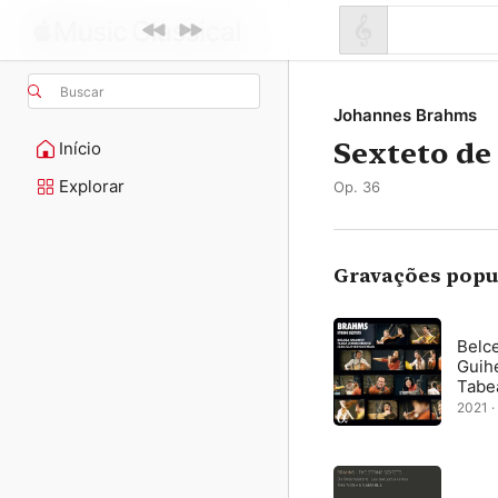
Buscar
Johannes Brahms
Sexteto de
Início
Explorar
Op. 36
Gravações popu
Belce
Guih
Tabe
2021 ·