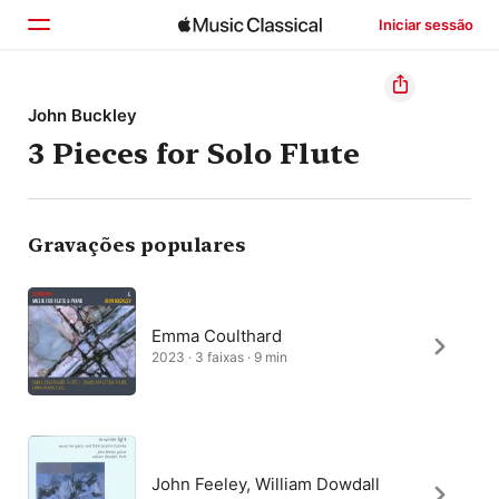
Iniciar sessão
Início
John Buckley
3 Pieces for Solo Flute
Explorar
Buscar
Gravações populares
Emma Coulthard
2023 · 3 faixas · 9 min
John Feeley, William Dowdall