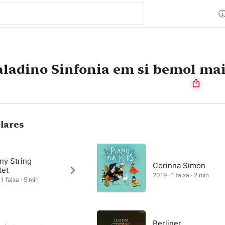
ladino Sinfonia em si bemol ma
lares
ny String
Corinna Simon
tet
2019 · 1 faixa · 2 min
1 faixa · 5 min
Berliner