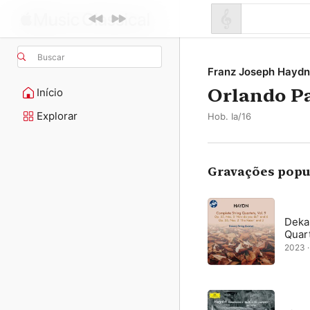
Buscar
Franz Joseph Haydn
Orlando Pa
Início
Explorar
Hob. Ia/16
Gravações popu
Deka
Quar
2023 · 