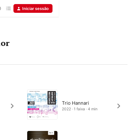
Iniciar sessão
ior
Trio Hannari
2022 · 1 faixa · 4 min