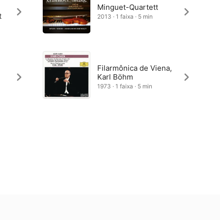
Minguet-Quartett
t
2013 · 1 faixa · 5 min
Filarmônica de Viena,
Karl Böhm
1973 · 1 faixa · 5 min