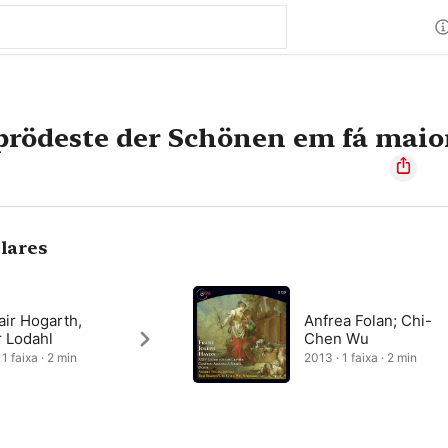
prödeste der Schönen em fá maio
lares
air Hogarth,
Anfrea Folan; Chi-
r Lodahl
Chen Wu
1 faixa · 2 min
2013 · 1 faixa · 2 min