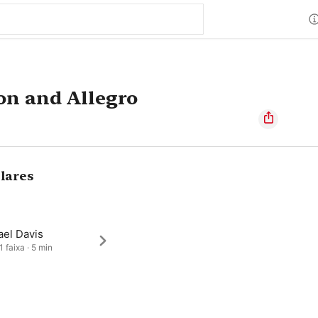
on and Allegro
lares
ael Davis
1 faixa · 5 min