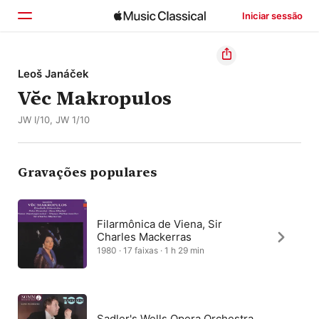
Iniciar sessão
Início
Leoš Janáček
Vĕc Makropulos
Explorar
JW I/10, JW 1/10
Buscar
Gravações populares
Filarmônica de Viena, Sir
Charles Mackerras
1980 · 17 faixas · 1 h 29 min
Sadler's Wells Opera Orchestra,