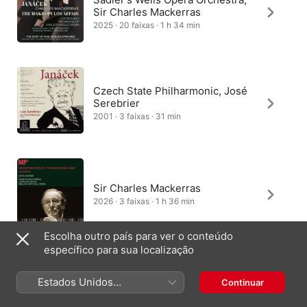
Sir Charles Mackerras
2025 · 20 faixas · 1 h 34 min
Czech State Philharmonic, José
Serebrier
2001 · 3 faixas · 31 min
Sir Charles Mackerras
2026 · 3 faixas · 1 h 36 min
Escolha outro país para ver o conteúdo
específico para sua localização
Estados Unidos
Continuar
(Português Brasil)
Brasil
English (UK)