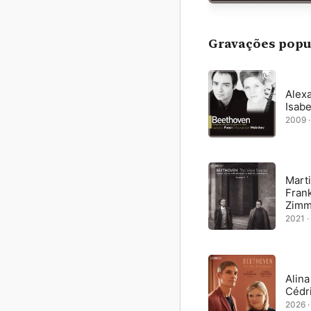
Gravações popu
Alex
Isabe
2009 ·
Mart
Fran
Zim
2021 ·
Alina
Cédr
2026 ·