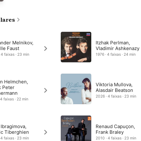
lares
ander Melnikov,
Itzhak Perlman,
lle Faust
Vladimir Ashkenazy
 4 faixas · 23 min
1976 · 4 faixas · 24 min
in Helmchen,
Viktoria Mullova,
k Peter
Alasdair Beatson
mermann
2026 · 4 faixas · 23 min
 4 faixas · 22 min
 Ibragimova,
Renaud Capuçon,
ic Tiberghien
Frank Braley
 4 faixas · 23 min
2010 · 4 faixas · 23 min