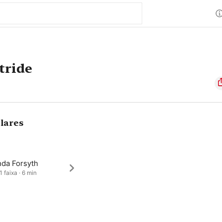
tride
lares
da Forsyth
1 faixa · 6 min