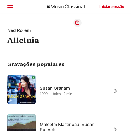
Iniciar sessão
Início
Ned Rorem
Alleluia
Explorar
Buscar
Gravações populares
Susan Graham
1999 · 1 faixa · 2 min
Malcolm Martineau, Susan
Bullock