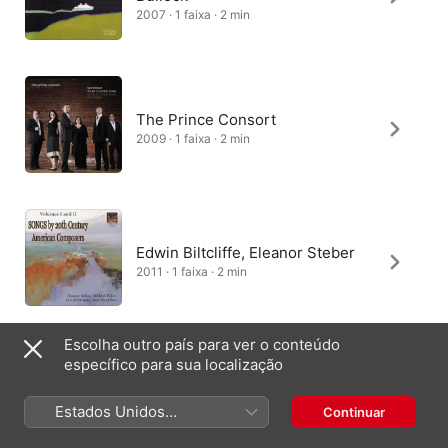
2007 · 1 faixa · 2 min
The Prince Consort
2009 · 1 faixa · 2 min
Edwin Biltcliffe, Eleanor Steber
2011 · 1 faixa · 2 min
Escolha outro país para ver o conteúdo
específico para sua localização
Kevin Murphy, Clare Gormley
2002 · 1 faixa · 2 min
Estados Unidos
Continuar
(Português Brasil)