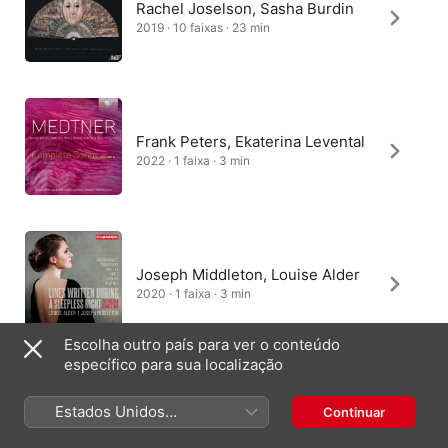
Rachel Joselson, Sasha Burdin
2019 · 10 faixas · 23 min
Frank Peters, Ekaterina Levental
2022 · 1 faixa · 3 min
Joseph Middleton, Louise Alder
2020 · 1 faixa · 3 min
Escolha outro país para ver o conteúdo
específico para sua localização
Jonathan Ware, Ludwig
Estados Unidos
Continuar
Mittelhammer
(Português Brasil)
2019 · 4 faixas · 9 min