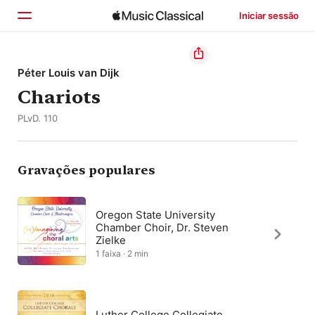
Iniciar sessão
Início
Péter Louis van Dijk
Chariots
Explorar
PLvD. 110
Buscar
Gravações populares
Oregon State University
Chamber Choir, Dr. Steven
Zielke
1 faixa · 2 min
Luther College Collegiate