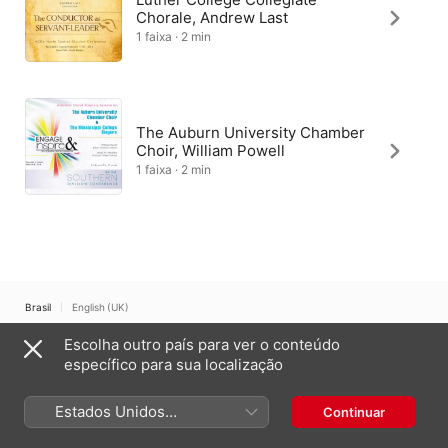
Chorale, Andrew Last
1 faixa · 2 min
The Auburn University Chamber
Choir, William Powell
1 faixa · 2 min
Brasil
English (UK)
Escolha outro país para ver o conteúdo
Copyright © 2026
Apple Inc.
Todos os direitos reservados.
específico para sua localização
Termos dos serviços de internet
Apple Music e Privacidade
Aviso de utilização de cookies
Suporte
Comentários
Estados Unidos
Continuar
(Português Brasil)