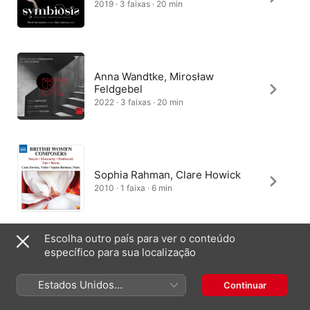
2019 · 3 faixas · 20 min
Anna Wandtke, Mirosław
Feldgebel
2022 · 3 faixas · 20 min
Sophia Rahman, Clare Howick
2010 · 1 faixa · 6 min
Escolha outro país para ver o conteúdo
específico para sua localização
Ensemble 1904
2017 · 1 faixa · 6 min
Estados Unidos
Continuar
(Português Brasil)