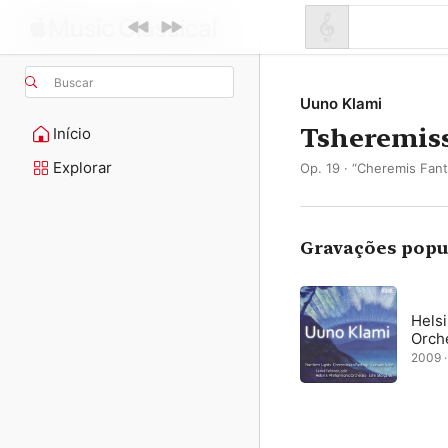
Buscar
Uuno Klami
Tsheremiss
Início
Explorar
Op. 19 · “Cheremis Fant
Gravações popu
Helsi
Orch
2009 ·