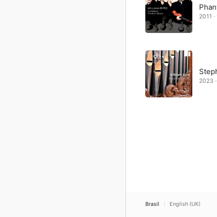
Phan
2011 · 
Step
2023 · 
Brasil
English (UK)