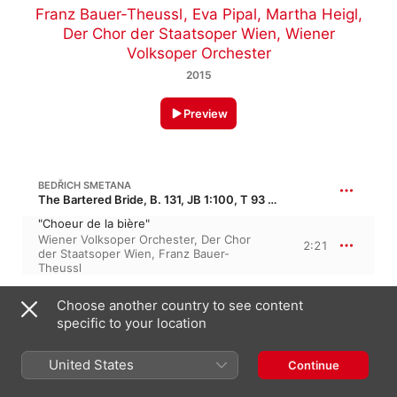
Franz Bauer-Theussl
,
Eva Pipal
,
Martha Heigl
,
Der Chor der Staatsoper Wien
,
Wiener
Volksoper Orchester
2015
Preview
BEDŘICH SMETANA
The Bartered Bride, B. 131, JB 1:100, T 93 · “Prodaná Nevěsta”
"Choeur de la bière"
Wiener Volksoper Orchester
,
Der Chor
2:21
der Staatsoper Wien
,
Franz Bauer-
Theussl
GEORGES BIZET
Choose another country to see content
Carmen, GB 9, WD 31
specific to your location
"A deux cuartos!"
Wiener Volksoper Orchester
,
Franz
6:02
United States
Continue
Bauer-Theussl
,
Der Chor der Staatsoper
Wien