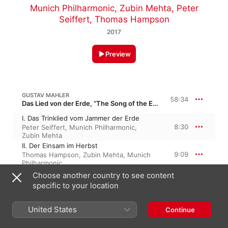
Munich Philharmonic
,
Zubin Mehta
,
Peter
Seiffert
,
Thomas Hampson
2017
Preview
GUSTAV MAHLER
58:34
Das Lied von der Erde, “The Song of the Earth”
I. Das Trinklied vom Jammer der Erde
8:30
Peter Seiffert
,
Munich Philharmonic
,
Zubin Mehta
II. Der Einsam im Herbst
9:09
Thomas Hampson
,
Zubin Mehta
,
Munich
Philharmonic
III. Von der Jugend
Choose another country to see content
3:09
Zubin Mehta
,
Peter Seiffert
,
Munich
specific to your location
Philharmonic
IV. Von der Schönheit
United States
6:50
Continue
Zubin Mehta
,
Thomas Hampson
,
Munich
Philharmonic