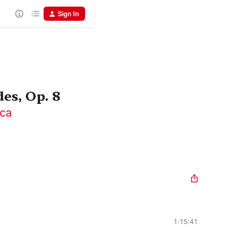
Sign In
des, Op. 8
ica
1:15:41