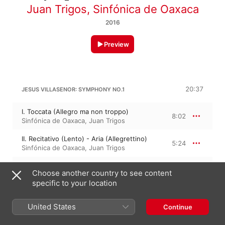
Juan Trigos
,
Sinfónica de Oaxaca
2016
Preview
20:37
JESUS VILLASENOR: SYMPHONY NO.1
I. Toccata (Allegro ma non troppo)
8:02
Sinfónica de Oaxaca
,
Juan Trigos
II. Recitativo (Lento) - Aria (Allegrettino)
5:24
Sinfónica de Oaxaca
,
Juan Trigos
III. Rondo (Allegro ma non tanto)
7:10
Choose another country to see content
Sinfónica de Oaxaca
,
Juan Trigos
specific to your location
19:03
JESUS VILLASENOR: SYMPHONY NO. 11
United States
Continue