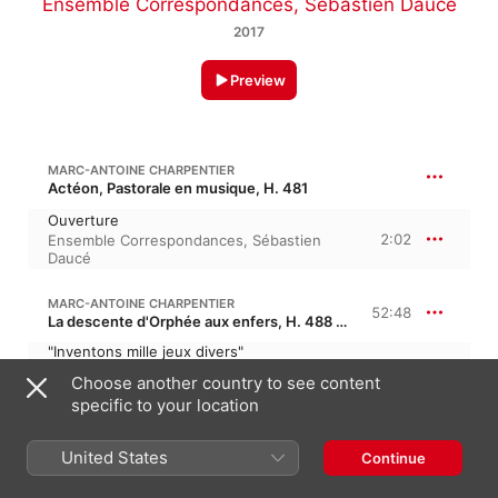
Ensemble Correspondances
,
Sébastien Daucé
2017
Preview
MARC-ANTOINE CHARPENTIER
Actéon, Pastorale en musique, H. 481
Ouverture
2:02
Ensemble Correspondances
,
Sébastien
Daucé
MARC-ANTOINE CHARPENTIER
52:48
La descente d'Orphée aux enfers, H. 488 · “The Descent of Orpheus to the Underworld”
"Inventons mille jeux divers"
Ensemble Correspondances
,
Violaine Le
Choose another country to see content
4:46
Chenadec
,
Caroline Weynants
,
Caroline
specific to your location
Dangin-Bardot
,
Caroline Arnaud
,
Sébastien Daucé
"Compagnes fidèles"
United States
Continue
3:01
Ensemble Correspondances
,
Caroline
Weynants
,
Sébastien Daucé