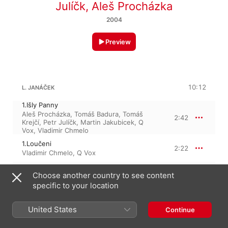
Julíčk
,
Aleš Procházka
2004
Preview
10:12
L. JANÁČEK
1.Išly Panny
Aleš Procházka
,
Tomáš Badura
,
Tomáš
2:42
Krejčí
,
Petr Julíčk
,
Martin Jakubicek
,
Q
Vox
,
Vladimir Chmelo
1.Loučeni
2:22
Vladimir Chmelo
,
Q Vox
2.Holubička
Choose another country to see content
2:29
Vladimir Chmelo
,
Q Vox
specific to your location
2.V Tom Velickém Širém Poil
2:37
Vladimir Chmelo
,
Q Vox
,
Martin Jakubicek
United States
Continue