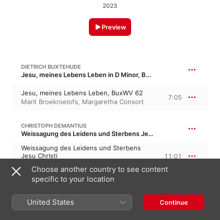
2023
Preview
DIETRICH BUXTEHUDE
Jesu, meines Lebens Leben in D Minor, BuxWV 62
Jesu, meines Lebens Leben, BuxWV 62
7:05
Marit Broekroelofs
,
Margaretha Consort
CHRISTOPH DEMANTIUS
Weissagung des Leidens und Sterbens Jesu Christi
Weissagung des Leidens und Sterbens
Jesu Christi
11:01
Margaretha Consort
,
Marit Broekroelofs
Choose another country to see content
specific to your location
HEINRICH SCHÜTZ
Kleine Geistliche Konzerte I, Op. 8
United States
Continue
O süßer, o freundlicher, SWV 285
4:22
Margaretha Consort
,
Marit Broekroelofs