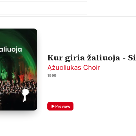
Kur giria žaliuoja - S
Ąžuoliukas Choir
1999
Preview