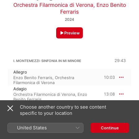
Orchestra Filarmonica di Verona
,
Enzo Benito
Ferraris
2024
Preview
29:43
I. MONTEMEZZI: SINFONIA IN MI MINORE
Allegro
10:03
Enzo Benito Ferraris
,
Orchestra
Filarmonica di Verona
Adagio
13:08
Orchestra Filarmonica di Verona
,
Enzo
Benito Ferraris
Scherzo (Allegro vivace)
Choose another country to see content
6:31
Orchestra Filarmonica di Verona
,
Enzo
specific to your location
Benito Ferraris
United States
Continue
22:31
I. MONTEMEZZI