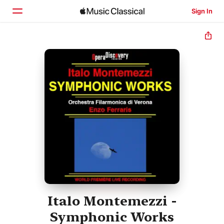
Sign In
Home
Browse
Search
Italo Montemezzi -
Symphonic Works