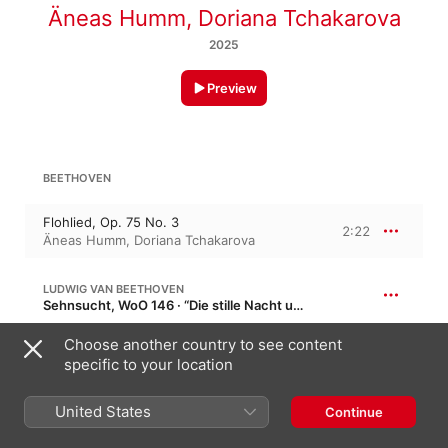
Äneas Humm
,
Doriana Tchakarova
2025
Preview
BEETHOVEN
Flohlied, Op. 75 No. 3
2:22
Äneas Humm
,
Doriana Tchakarova
LUDWIG VAN BEETHOVEN
Sehnsucht, WoO 146 · “Die stille Nacht umdunkelt erquikkend Tal und Höh (Reissig)”
Sehnsucht, WoO 146
Choose another country to see content
2:36
Doriana Tchakarova
,
Äneas Humm
specific to your location
United States
LUDWIG VAN BEETHOVEN
Continue
Der Liebende, WoO 139 · “Welch ein wunderbares Leben”