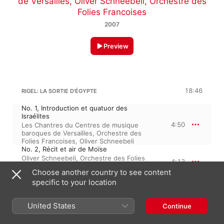
de Versailles
,
Oliver Schneebeli
,
Orchestre des
Folies Francoises
2007
Preview
18:46
RIGEL: LA SORTIE D'ÉGYPTE
No. 1, Introduction et quatuor des
Israélites
4:50
Les Chantres du Centres de musique
baroques de Versailles
,
Orchestre des
Folies Francoises
,
Oliver Schneebeli
No. 2, Récit et air de Moïse
Oliver Schneebeli
,
Orchestre des Folies
4:13
Francoises
,
Les Chantres du Centres de
Choose another country to see content
musique baroques de Versailles
specific to your location
No. 3, Chœur lamentable des Égyptiens
Les Chantres du Centres de musique
2:07
baroques de Versailles
,
Orchestre des
United States
Continue
Folies Francoises
,
Oliver Schneebeli
No. 4, Récit de Moïse et d'un Israëlite
Les Chantres du Centres de musique