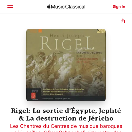
Sign In
Home
Browse
Search
Rigel: La sortie d'Égypte, Jephté
& La destruction de Jéricho
Les Chantres du Centres de musique baroques