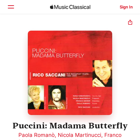
Sign In
Home
Browse
Search
Puccini: Madama Butterfly
Paola Romanò
,
Nicola Martinucci
,
Franco