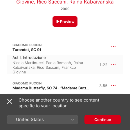
Giovine
,
Rico Saccani
,
Raina Kabaivanska
2009
Preview
GIACOMO PUCCINI
Turandot, SC 91
Act I, Introduzione
Nicola Martinucci
,
Paola Romanò
,
Raina
1:22
Kabaivanska
,
Rico Saccani
,
Frankco
Giovine
GIACOMO PUCCINI
3:55
Madama Butterfly, SC 74 · “Madame Butterfly”
Act I, Scene I, "E Soffitto e Pareti..."
Choose another country to see content
Rico Saccani
,
Frankco Giovine
,
Nicola
1:51
specific to your location
Martinucci
,
Paola Romanò
,
Raina
Kabaivanska
Act I, Scene II, "Sorride Vostro Onore..."
United States
Continue
2:03
Frankco Giovine
,
Nicola Martinucci
,
Paola
Romanò
,
Raina Kabaivanska
,
Rico Saccani