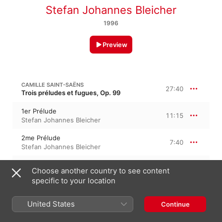
Stefan Johannes Bleicher
1996
Preview
CAMILLE SAINT-SAËNS
27:40
Trois préludes et fugues, Op. 99
1er Prélude
11:15
Stefan Johannes Bleicher
2me Prélude
7:40
Stefan Johannes Bleicher
3e Prélude
8:45
Choose another country to see content
Stefan Johannes Bleicher
specific to your location
CAMILLE SAINT-SAËNS
United States
Continue
La cendre rouge, Op. 146