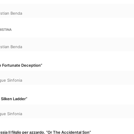
istian Benda
RISTINA
istian Benda
he Fortunate Deception”
gue Sinfonia
e Silken Ladder”
gue Sinfonia
ssia Il filglio per azzardo, “Or The Accidental Son”