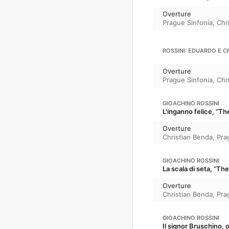
Overture
Prague Sinfonia
,
Chr
ROSSINI: EDUARDO E C
Overture
Prague Sinfonia
,
Chr
GIOACHINO ROSSINI
L'inganno felice, “T
Overture
Christian Benda
,
Pra
GIOACHINO ROSSINI
La scala di seta, “Th
Overture
Christian Benda
,
Pra
GIOACHINO ROSSINI
Il signor Bruschino, o