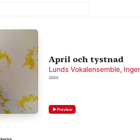
April och tystnad
Lunds Vokalensemble
,
Inge
2005
Preview
rkerna