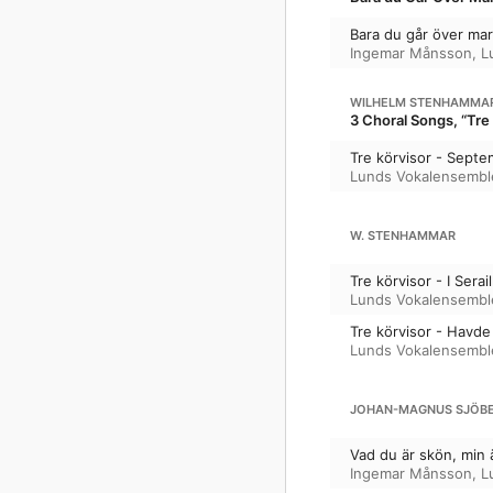
Bara du går över ma
Ingemar Månsson
,
L
WILHELM STENHAMMA
3 Choral Songs, “Tre 
Tre körvisor - Sept
Lunds Vokalensembl
W. STENHAMMAR
Tre körvisor - I Serai
Lunds Vokalensembl
Tre körvisor - Havde 
Lunds Vokalensembl
JOHAN-MAGNUS SJÖB
Vad du är skön, min 
Ingemar Månsson
,
L