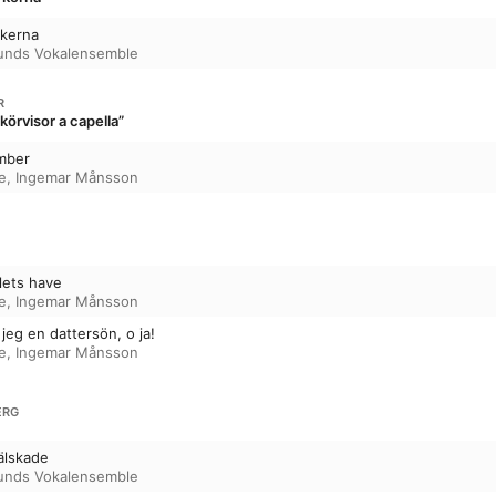
rkerna
unds Vokalensemble
R
körvisor a capella”
ember
e
,
Ingemar Månsson
llets have
e
,
Ingemar Månsson
jeg en dattersön, o ja!
e
,
Ingemar Månsson
ERG
älskade
unds Vokalensemble