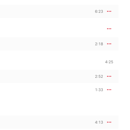
6:23
2:18
4:25
2:52
1:33
4:13