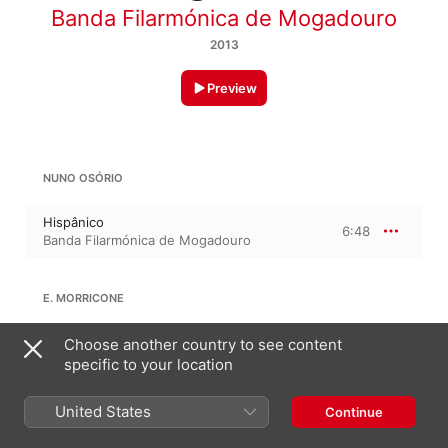
Banda Filarmónica de Mogadouro
2013
Preview
NUNO OSÓRIO
Hispânico
6:48
Banda Filarmónica de Mogadouro
E. MORRICONE
Moment for Morricone
Choose another country to see content
7:47
Banda Filarmónica de Mogadouro
specific to your location
United States
Continue
CARLOS MARQUES