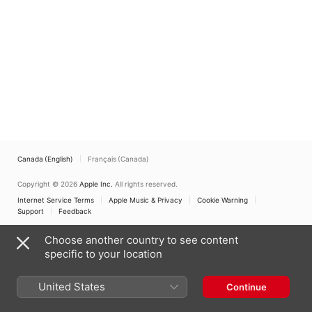
vivre - Vigneault: Les
du Jorat
gens de mon pays
Canada (English)
Français (Canada)
Copyright © 2026
Apple Inc.
All rights reserved.
Internet Service Terms
Apple Music & Privacy
Cookie Warning
Support
Feedback
Choose another country to see content
specific to your location
United States
Continue