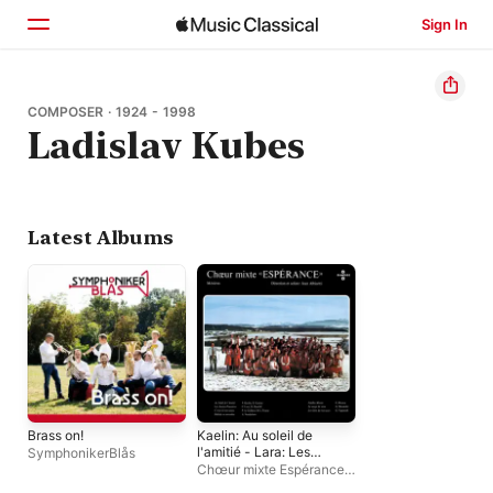
Sign In
Home
COMPOSER · 1924 - 1998
Ladislav Kubes
Browse
Search
Latest Albums
Brass on!
Kaelin: Au soleil de
l'amitié - Lara: Les
SymphonikerBlås
années poussières -
Chœur mixte Espérance
,
Moustaki: Le temps de
Jean-Albisetti
,
Fanfare