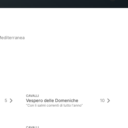
Mediterranea
CAVALLI
CA
5
Vespero delle Domeniche
10
La
“Con li salmi correnti di tutto l'anno”
CAVALLI