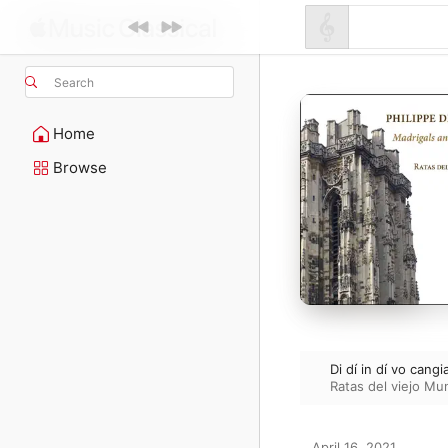
Search
Home
Browse
Di dí in dí vo cangia
Ratas del viejo M
April 16, 2021
