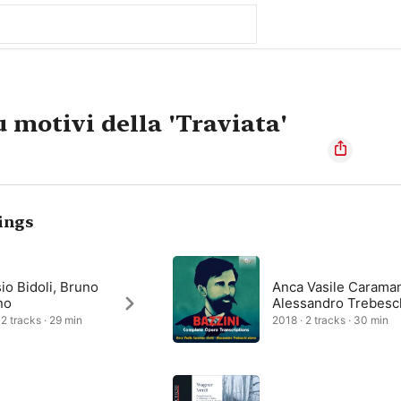
 motivi della 'Traviata'
ings
io Bidoli, Bruno
Anca Vasile Carama
no
Alessandro Trebesc
 2 tracks · 29 min
2018 · 2 tracks · 30 min