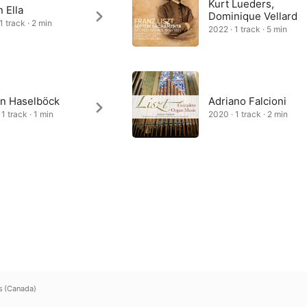
Kurt Lueders,
n Ella
Dominique Vellard
1 track · 2 min
2022 · 1 track · 5 min
in Haselböck
Adriano Falcioni
1 track · 1 min
2020 · 1 track · 2 min
s (Canada)