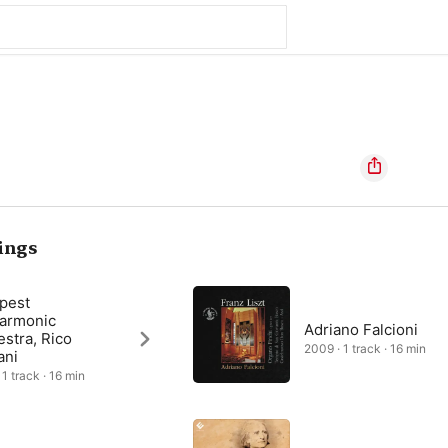
ings
pest
harmonic
Adriano Falcioni
stra, Rico
2009 · 1 track · 16 min
ani
 1 track · 16 min