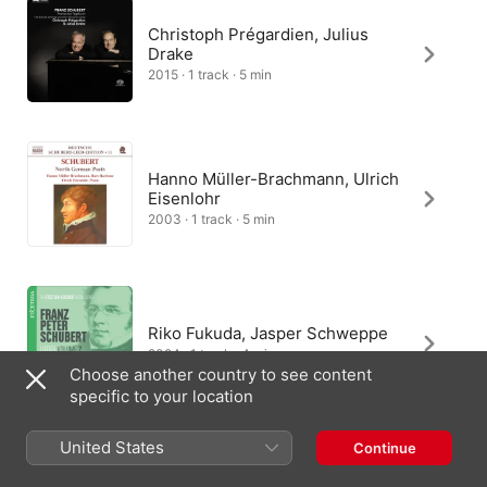
Christoph Prégardien, Julius
Drake
2015 · 1 track · 5 min
Hanno Müller-Brachmann, Ulrich
Eisenlohr
2003 · 1 track · 5 min
Riko Fukuda, Jasper Schweppe
2024 · 1 track · 4 min
Choose another country to see content
specific to your location
United States
Continue
Dietrich Fischer-Dieskau, Gerald