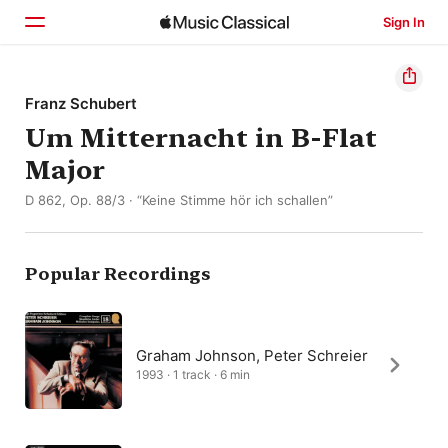
Sign In
Home
Franz Schubert
Um Mitternacht in B-Flat
Browse
Major
Search
D 862, Op. 88/3 · “Keine Stimme hör ich schallen”
Popular Recordings
Graham Johnson, Peter Schreier
1993 · 1 track · 6 min