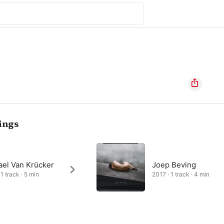
ings
ael Van Krücker
Joep Beving
1 track · 5 min
2017 · 1 track · 4 min