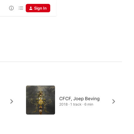
Sign In
CFCF, Joep Beving
2018 · 1 track · 6 min