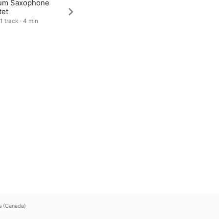
um Saxophone
tet
1 track · 4 min
s (Canada)