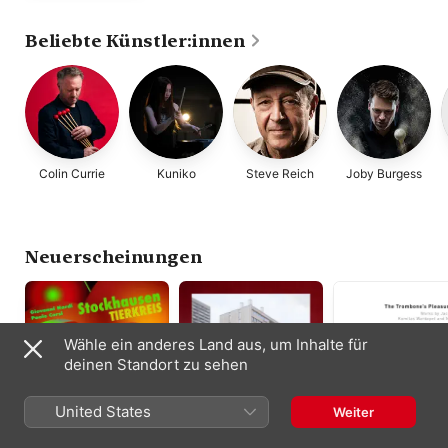
Beliebte Künstler:innen
Colin Currie
Kuniko
Steve Reich
Joby Burgess
Neuerscheinungen
Wähle ein anderes Land aus, um Inhalte für
deinen Standort zu sehen
United States
Weiter
Stockhausen:
Glass Gaze
The Trombone's