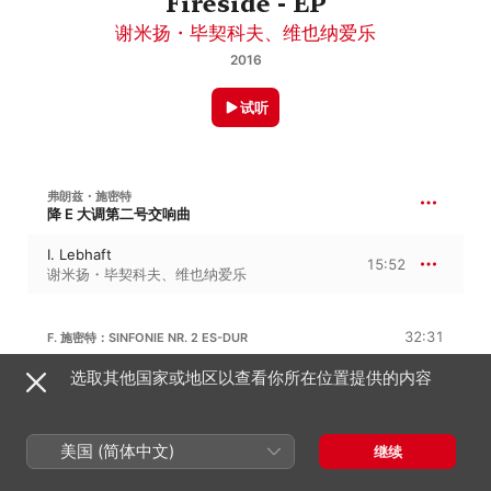
Fireside - EP
谢米扬・毕契科夫
、
维也纳爱乐
2016
试听
弗朗兹・施密特
降 E 大调第二号交响曲
I. Lebhaft
15:52
谢米扬・毕契科夫
、
维也纳爱乐
32:31
F. 施密特：SINFONIE NR. 2 ES-DUR
选取其他国家或地区以查看你所在位置提供的内容
II. Allegretto con variazioni
18:11
维也纳爱乐
、
谢米扬・毕契科夫
III. Finale
美国 (简体中文)
继续
14:19
谢米扬・毕契科夫
、
维也纳爱乐