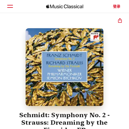
登录
主页
浏览
搜索
Schmidt: Symphony No. 2 -
Strauss: Dreaming by the