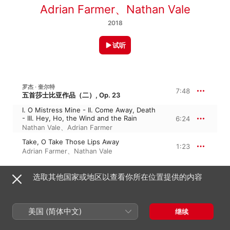
Adrian Farmer
、
Nathan Vale
2018
试听
罗杰 · 奎尔特
7:48
五首莎士比亚作品（二）, Op. 23
I. O Mistress Mine - II. Come Away, Death
- III. Hey, Ho, the Wind and the Rain
6:24
Nathan Vale
、
Adrian Farmer
Take, O Take Those Lips Away
1:23
Adrian Farmer
、
Nathan Vale
选取其他国家或地区以查看你所在位置提供的内容
奎尔特：A WINTER'S TALE
When Daffodils Begin to Peer
1:05
美国 (简体中文)
继续
Adrian Farmer
、
Nathan Vale