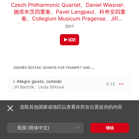
Czech Philharmonic Quartet
、
Daniel Wiesner
、
施塔米茨四重奏
、
Pavel Langpaul
、
科奇安四重
奏
、
Collegium Musicum Pragense
、
Jiří
Bachtík
、
Petr Duda
、
Jan Brabec
、
Marek
2017
Vajo
、
Linda Sítková
、
Lubomír Malý
、
Karel
Dohnal
、
Aleš Hustoles
、
Miroslav Kopta
、
Miloš
试听
Wichterle
、
Jan Riedlbauch
、
Marek Zvolánek
、
Jaroslav Kubita
ZDENĚK ŠESTÁK: SONATA FOR TRUMPET AND ORGAN "DIES LAETITIAE"
I. Allegro giusto, comodo
5:15
Jiří Bachtík
、
Linda Sítková
ZDENĚK ŠESTÁK: SONATA FOR TRUMPET AND ORGANO "DIES LEATITIAE"
选取其他国家或地区以查看你所在位置提供的内容
II. Moderato cantabile
5:28
Jiří Bachtík
、
Linda Sítková
美国 (简体中文)
继续